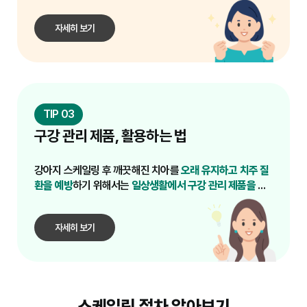
다.
말티즈, 푸들, 시츄 등 소형견 품종은 치아 구조상 치
아 뿌리 상태나 골 손실 여부를 파악하는 데 필수적입
의 관리 계획을 세우는 것이 중요합니다. 불필요한 과
석이 더 잘 생기는 경향이 있으므로, 다른 품종보다 
니다.

잉 진료를 피하고, 필요한 치료에만 집중하여 비용 효
자세히 보기
더 이른 시기부터 정기적인 검진과 스케일링이 필요
율적인 관리를 할 수 있습니다.

할 수 있습니다.

4. 투명한 비용 설명과 견적
스케일링 비용에 포함되는 항목(사전 검사비, 마취비, 
이러한 팁들을 활용하여 반려견의 구강 건강을 효과
6. 어린 나이에 시작하는 예방적 관리
스케일링 시술비, 약물비, 발치비 등)을 명확하고 투
적으로 관리하고, 스케일링 비용 부담을 현명하게 줄
어릴 때부터 꾸준한 양치질 습관을 들이고, 치석이 심
명하게 설명해주는 병원을 선택해야 합니다. 대략적
해지기 전에 1~2년에 한 번 정도 예방적 스케일링을 
인 견적을 미리 받아보고, 추가 비용이 발생할 수 있
TIP 03
해주는 것이 장기적인 구강 건강 유지에 도움이 됩니
는 상황에 대해 충분히 안내받는 것이 좋습니다.

다.

구강 관리 제품, 활용하는 법
5. 스케일링 후 관리 지침 제공
반려견의 구강 건강은 전신 건강과 직결되므로, 위와 
스케일링 후 집에서 보호자가 어떻게 관리해야 하는
강아지 스케일링 후 깨끗해진 치아를
오래 유지하고 치주 질
같은 신호들을 놓치지 않고 적절한 시기에 수의사와 
지, 식사나 약물 복용 방법, 정기적인 구강 관리 습관 
환을 예방
하기 위해서는
일상생활에서 구강 관리 제품을 적
등에 대한 상세한 교육과 지침을 제공하는 병원인지 
절히 활용
하는 것이 매우 중요합니다.
확인해야 합니다. 이는 스케일링 효과를 오래 유지하
는 데 중요합니다.

자세히 보기
6. 병원의 위생 및 청결 상태
수술실을 포함한 병원 전체의 위생 및 청결 상태를 확
인하는 것도 중요합니다. 청결한 환경은 감염 위험을 
줄이고 반려견의 빠른 회복에 도움을 줍니다.

스케일링 절차 알아보기