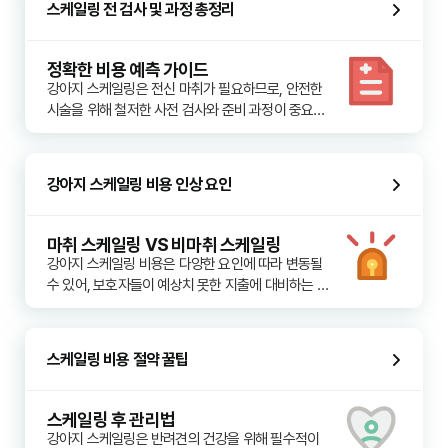
스케일링 전 검사 및 과정 총정리
취, 통증, 발치로 이어질 수 있습니다.

잇몸병은 단순히 구강 내 문제에 그치지 않고, 염증을 
정확한 비용 예측 가이드
통해 세균이 혈류로 침투하여 심장, 신장, 간 등 주요 
강아지 스케일링은 전신 마취가 필요하므로, 안전한 
장기에 심각한 합병증을 일으킬 수 있습니다. 특히 노
시술을 위해 철저한 사전 검사와 준비 과정이 중요합
령견의 경우 치주 질환이 전신 건강에 미치는 영향이 
니다. 반려견의 건강 상태를 정확히 파악하여 마취 위
더욱 크므로, 정기적인 스케일링을 통한 치석 제거는 
험을 최소화하고 효과적인 치료를 진행하기 위함입
반려견의 건강 수명을 늘리는 데 매우 중요합니다.

니다.

강아지 스케일링 비용 인상 요인
스케일링은 단순히 치아 표면의 치석을 제거하는 것
사전 검사 내용
을 넘어, 잇몸 아래 숨어있는 치석까지 깨끗하게 제거
스케일링 전에는 기본적으로 혈액 검사가 진행됩니
마취 스케일링 VS 비마취 스케일링
하고 치아 표면을 매끄럽게 연마하여 세균의 재부착
다. 혈액 검사는 간, 신장 기능 등 주요 장기의 건강 상
강아지 스케일링 비용은 다양한 요인에 따라 변동될 
을 억제합니다. 이는 반려견이 편안하게 음식을 섭취
태를 확인하여 마취에 대한 신체 반응을 예측하고, 숨
수 있어, 보호자들이 예상치 못한 지출에 대비하는 것
하고 활기찬 생활을 유지하는 데 필수적인 관리이며, 
겨진 질환 여부를 파악하는 데 필수적입니다. 필요에 
이 중요합니다. 단순히 치석을 제거하는 것 이상의 여
보호자가 예측하지 못한 고액의 치료비를 절감하는 
따라 흉부 방사선 촬영, 심장 초음파 등의 추가 검사
러 과정과 요소들이 비용에 영향을 미칩니다.

가 권장될 수 있으며, 이는 반려견의 연령, 품종, 기존 
스케일링 비용 절약 꿀팁
병력에 따라 달라집니다. 이러한 검사를 통해 마취에 
1. 반려견의 치아 상태 및 질환의 심각성
대한 안전성을 확보하고 개별 맞춤형 마취 계획을 수
치석의 양이 많고 잇몸 염증이 심할수록 스케일링에 
립합니다.

더 많은 시간과 노력이 필요하며, 추가적인 처치(예: 
스케일링 후 관리법
치주염 치료, 발치)가 발생할 수 있어 비용이 상승합
강아지 스케일링은 반려견의 건강을 위해 필수적이
스케일링 과정